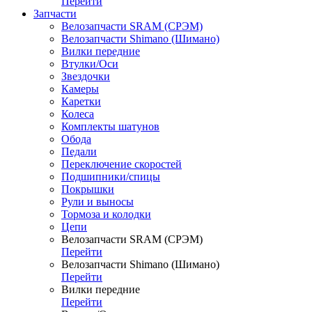
Перейти
Запчасти
Велозапчасти SRAM (СРЭМ)
Велозапчасти Shimano (Шимано)
Вилки передние
Втулки/Оси
Звездочки
Камеры
Каретки
Колеса
Комплекты шатунов
Обода
Педали
Переключение скоростей
Подшипники/спицы
Покрышки
Рули и выносы
Тормоза и колодки
Цепи
Велозапчасти SRAM (СРЭМ)
Перейти
Велозапчасти Shimano (Шимано)
Перейти
Вилки передние
Перейти