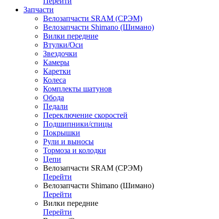
Перейти
Запчасти
Велозапчасти SRAM (СРЭМ)
Велозапчасти Shimano (Шимано)
Вилки передние
Втулки/Оси
Звездочки
Камеры
Каретки
Колеса
Комплекты шатунов
Обода
Педали
Переключение скоростей
Подшипники/спицы
Покрышки
Рули и выносы
Тормоза и колодки
Цепи
Велозапчасти SRAM (СРЭМ)
Перейти
Велозапчасти Shimano (Шимано)
Перейти
Вилки передние
Перейти