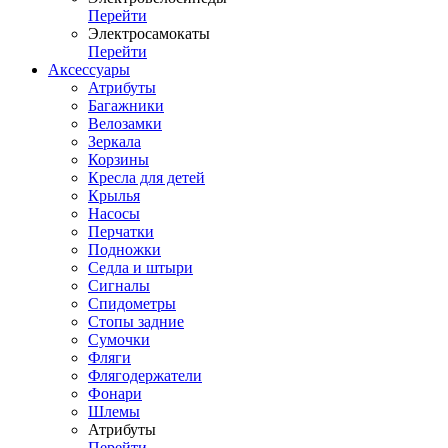
Перейти
Электросамокаты
Перейти
Аксессуары
Атрибуты
Багажники
Велозамки
Зеркала
Корзины
Кресла для детей
Крылья
Насосы
Перчатки
Подножки
Седла и штыри
Сигналы
Спидометры
Стопы задние
Сумочки
Фляги
Флягодержатели
Фонари
Шлемы
Атрибуты
Перейти