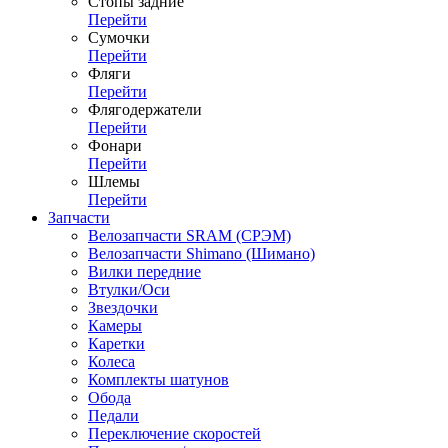
Стопы задние
Перейти
Сумочки
Перейти
Фляги
Перейти
Флягодержатели
Перейти
Фонари
Перейти
Шлемы
Перейти
Запчасти
Велозапчасти SRAM (СРЭМ)
Велозапчасти Shimano (Шимано)
Вилки передние
Втулки/Оси
Звездочки
Камеры
Каретки
Колеса
Комплекты шатунов
Обода
Педали
Переключение скоростей