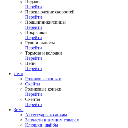
Педали
Перейти
Переключение скоростей
Перейти
Подшипники/спицы
Перейти
Покрышки
Перейти
Рули и выносы
Перейти
Тормоза и колодки
Перейти
Цепи
Перейти
Лето
Роликовые коньки
Скейты
Роликовые коньки
Перейти
Скейты
Перейти
Зима
Аксессуары к санкам
Запчасти к зимним товарам
Клюшки, шайбы