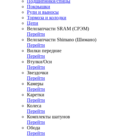
Подшипники/спицы
Покрышки
Рули и выносы
Тормоза и колодки
Цепи
Велозапчасти SRAM (СРЭМ)
Перейти
Велозапчасти Shimano (Шимано)
Перейти
Вилки передние
Перейти
Втулки/Оси
Перейти
Звездочки
Перейти
Камеры
Перейти
Каретки
Перейти
Колеса
Перейти
Комплекты шатунов
Перейти
Обода
Перейти