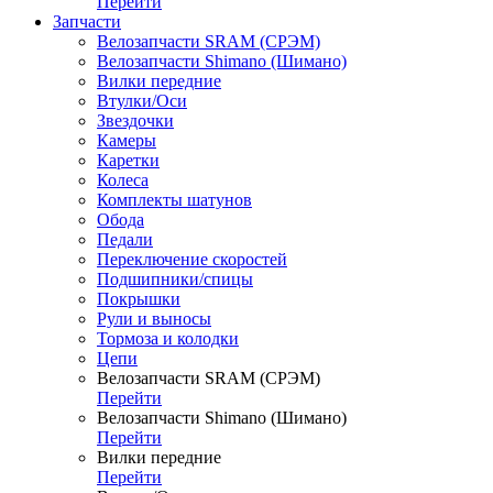
Перейти
Запчасти
Велозапчасти SRAM (СРЭМ)
Велозапчасти Shimano (Шимано)
Вилки передние
Втулки/Оси
Звездочки
Камеры
Каретки
Колеса
Комплекты шатунов
Обода
Педали
Переключение скоростей
Подшипники/спицы
Покрышки
Рули и выносы
Тормоза и колодки
Цепи
Велозапчасти SRAM (СРЭМ)
Перейти
Велозапчасти Shimano (Шимано)
Перейти
Вилки передние
Перейти