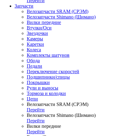
Перейти
Запчасти
Велозапчасти SRAM (СРЭМ)
Велозапчасти Shimano (Шимано)
Вилки передние
Втулки/Оси
Звездочки
Камеры
Каретки
Колеса
Комплекты шатунов
Обода
Педали
Переключение скоростей
Подшипники/спицы
Покрышки
Рули и выносы
Тормоза и колодки
Цепи
Велозапчасти SRAM (СРЭМ)
Перейти
Велозапчасти Shimano (Шимано)
Перейти
Вилки передние
Перейти