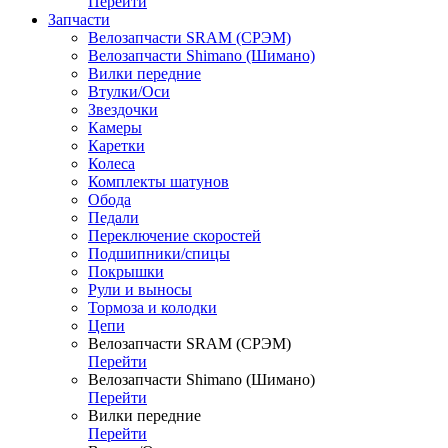
Перейти
Запчасти
Велозапчасти SRAM (СРЭМ)
Велозапчасти Shimano (Шимано)
Вилки передние
Втулки/Оси
Звездочки
Камеры
Каретки
Колеса
Комплекты шатунов
Обода
Педали
Переключение скоростей
Подшипники/спицы
Покрышки
Рули и выносы
Тормоза и колодки
Цепи
Велозапчасти SRAM (СРЭМ)
Перейти
Велозапчасти Shimano (Шимано)
Перейти
Вилки передние
Перейти