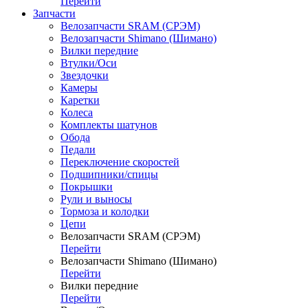
Перейти
Запчасти
Велозапчасти SRAM (СРЭМ)
Велозапчасти Shimano (Шимано)
Вилки передние
Втулки/Оси
Звездочки
Камеры
Каретки
Колеса
Комплекты шатунов
Обода
Педали
Переключение скоростей
Подшипники/спицы
Покрышки
Рули и выносы
Тормоза и колодки
Цепи
Велозапчасти SRAM (СРЭМ)
Перейти
Велозапчасти Shimano (Шимано)
Перейти
Вилки передние
Перейти