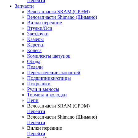
Перейти
Запчасти
Велозапчасти SRAM (СРЭМ)
Велозапчасти Shimano (Шимано)
Вилки передние
Втулки/Оси
Звездочки
Камеры
Каретки
Колеса
Комплекты шатунов
Обода
Педали
Переключение скоростей
Подшипники/спицы
Покрышки
Рули и выносы
Тормоза и колодки
Цепи
Велозапчасти SRAM (СРЭМ)
Перейти
Велозапчасти Shimano (Шимано)
Перейти
Вилки передние
Перейти