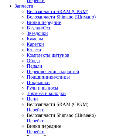
Перейти
Запчасти
Велозапчасти SRAM (СРЭМ)
Велозапчасти Shimano (Шимано)
Вилки передние
Втулки/Оси
Звездочки
Камеры
Каретки
Колеса
Комплекты шатунов
Обода
Педали
Переключение скоростей
Подшипники/спицы
Покрышки
Рули и выносы
Тормоза и колодки
Цепи
Велозапчасти SRAM (СРЭМ)
Перейти
Велозапчасти Shimano (Шимано)
Перейти
Вилки передние
Перейти