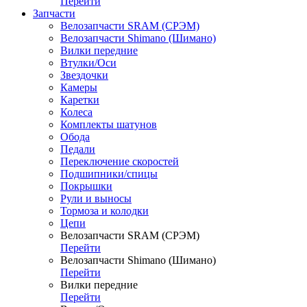
Перейти
Запчасти
Велозапчасти SRAM (СРЭМ)
Велозапчасти Shimano (Шимано)
Вилки передние
Втулки/Оси
Звездочки
Камеры
Каретки
Колеса
Комплекты шатунов
Обода
Педали
Переключение скоростей
Подшипники/спицы
Покрышки
Рули и выносы
Тормоза и колодки
Цепи
Велозапчасти SRAM (СРЭМ)
Перейти
Велозапчасти Shimano (Шимано)
Перейти
Вилки передние
Перейти