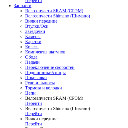
Перейти
Запчасти
Велозапчасти SRAM (СРЭМ)
Велозапчасти Shimano (Шимано)
Вилки передние
Втулки/Оси
Звездочки
Камеры
Каретки
Колеса
Комплекты шатунов
Обода
Педали
Переключение скоростей
Подшипники/спицы
Покрышки
Рули и выносы
Тормоза и колодки
Цепи
Велозапчасти SRAM (СРЭМ)
Перейти
Велозапчасти Shimano (Шимано)
Перейти
Вилки передние
Перейти