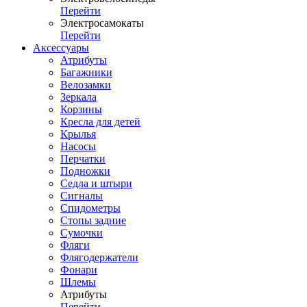
Перейти
Электросамокаты
Перейти
Аксессуары
Атрибуты
Багажники
Велозамки
Зеркала
Корзины
Кресла для детей
Крылья
Насосы
Перчатки
Подножки
Седла и штыри
Сигналы
Спидометры
Стопы задние
Сумочки
Фляги
Флягодержатели
Фонари
Шлемы
Атрибуты
Перейти