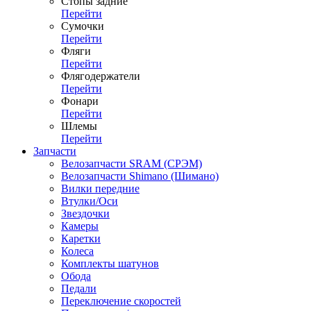
Стопы задние
Перейти
Сумочки
Перейти
Фляги
Перейти
Флягодержатели
Перейти
Фонари
Перейти
Шлемы
Перейти
Запчасти
Велозапчасти SRAM (СРЭМ)
Велозапчасти Shimano (Шимано)
Вилки передние
Втулки/Оси
Звездочки
Камеры
Каретки
Колеса
Комплекты шатунов
Обода
Педали
Переключение скоростей