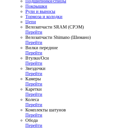
Подшипники/спицы
Покрышки
Рули и выносы
Тормоза и колодки
Цепи
Велозапчасти SRAM (СРЭМ)
Перейти
Велозапчасти Shimano (Шимано)
Перейти
Вилки передние
Перейти
Втулки/Оси
Перейти
Звездочки
Перейти
Камеры
Перейти
Каретки
Перейти
Колеса
Перейти
Комплекты шатунов
Перейти
Обода
Перейти