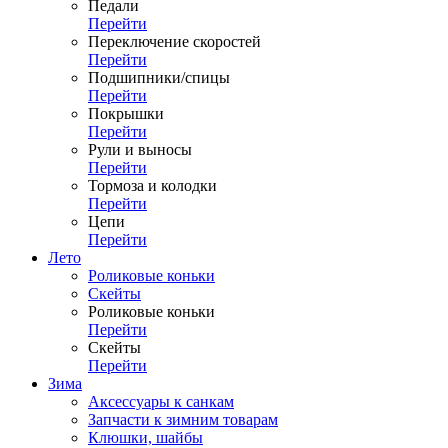
Педали
Перейти
Переключение скоростей
Перейти
Подшипники/спицы
Перейти
Покрышки
Перейти
Рули и выносы
Перейти
Тормоза и колодки
Перейти
Цепи
Перейти
Лето
Роликовые коньки
Скейты
Роликовые коньки
Перейти
Скейты
Перейти
Зима
Аксессуары к санкам
Запчасти к зимним товарам
Клюшки, шайбы