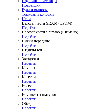
Подшипники/спицы
Покрышки
Рули и выносы
Тормоза и колодки
Цепи
Велозапчасти SRAM (СРЭМ)
Перейти
Велозапчасти Shimano (Шимано)
Перейти
Вилки передние
Перейти
Втулки/Оси
Перейти
Звездочки
Перейти
Камеры
Перейти
Каретки
Перейти
Колеса
Перейти
Комплекты шатунов
Перейти
Обода
Перейти