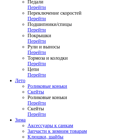
Педали
Перейти
Переключение скоростей
Перейти
Подшипники/спицы
Перейти
Покрышки
Перейти
Рули и выносы
Перейти
Тормоза и колодки
Перейти
Цепи
Перейти
Лето
Роликовые коньки
Скейты
Роликовые коньки
Перейти
Скейты
Перейти
Зима
Аксессуары к санкам
Запчасти к зимним товарам
Клюшки, шайбы