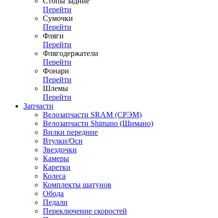
Стопы задние
Перейти
Сумочки
Перейти
Фляги
Перейти
Флягодержатели
Перейти
Фонари
Перейти
Шлемы
Перейти
Запчасти
Велозапчасти SRAM (СРЭМ)
Велозапчасти Shimano (Шимано)
Вилки передние
Втулки/Оси
Звездочки
Камеры
Каретки
Колеса
Комплекты шатунов
Обода
Педали
Переключение скоростей