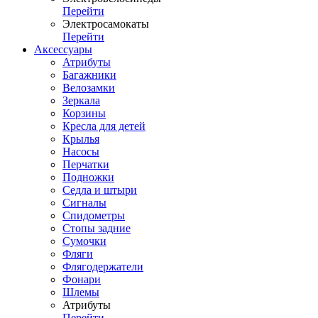
Перейти
Электросамокаты
Перейти
Аксессуары
Атрибуты
Багажники
Велозамки
Зеркала
Корзины
Кресла для детей
Крылья
Насосы
Перчатки
Подножки
Седла и штыри
Сигналы
Спидометры
Стопы задние
Сумочки
Фляги
Флягодержатели
Фонари
Шлемы
Атрибуты
Перейти