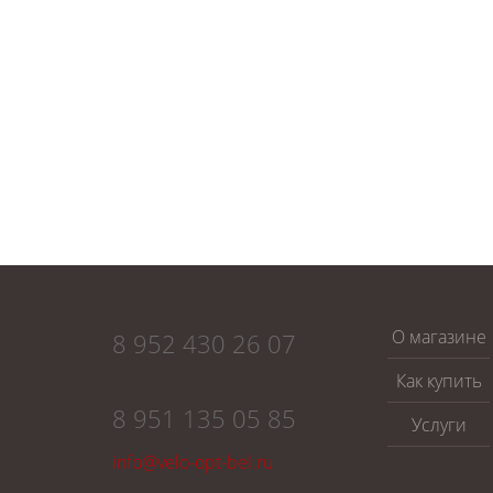
О магазине
8 952 430 26 07
Как купить
8 951 135 05 85
Услуги
info@velo-opt-bel.ru