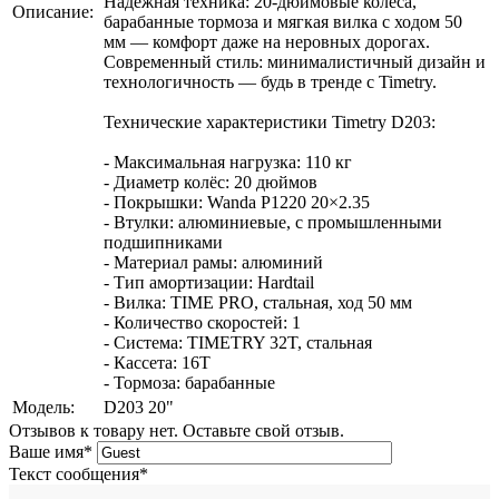
Надёжная техника: 20-дюймовые колёса,
Описание:
барабанные тормоза и мягкая вилка с ходом 50
мм — комфорт даже на неровных дорогах.
Современный стиль: минималистичный дизайн и
технологичность — будь в тренде с Timetry.
Технические характеристики Timetry D203:
- Максимальная нагрузка: 110 кг
- Диаметр колёс: 20 дюймов
- Покрышки: Wanda P1220 20×2.35
- Втулки: алюминиевые, с промышленными
подшипниками
- Материал рамы: алюминий
- Тип амортизации: Hardtail
- Вилка: TIME PRO, стальная, ход 50 мм
- Количество скоростей: 1
- Система: TIMETRY 32T, стальная
- Кассета: 16T
- Тормоза: барабанные
Модель:
D203 20"
Отзывов к товару нет. Оставьте свой отзыв.
Ваше имя
*
Текст сообщения
*