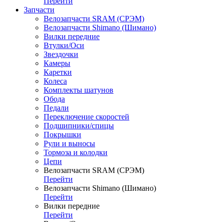
Перейти
Запчасти
Велозапчасти SRAM (СРЭМ)
Велозапчасти Shimano (Шимано)
Вилки передние
Втулки/Оси
Звездочки
Камеры
Каретки
Колеса
Комплекты шатунов
Обода
Педали
Переключение скоростей
Подшипники/спицы
Покрышки
Рули и выносы
Тормоза и колодки
Цепи
Велозапчасти SRAM (СРЭМ)
Перейти
Велозапчасти Shimano (Шимано)
Перейти
Вилки передние
Перейти