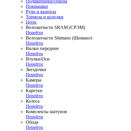
Подшипники/спицы
Покрышки
Рули и выносы
Тормоза и колодки
Цепи
Велозапчасти SRAM (СРЭМ)
Перейти
Велозапчасти Shimano (Шимано)
Перейти
Вилки передние
Перейти
Втулки/Оси
Перейти
Звездочки
Перейти
Камеры
Перейти
Каретки
Перейти
Колеса
Перейти
Комплекты шатунов
Перейти
Обода
Перейти