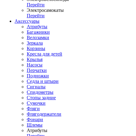
Перейти
Электросамокаты
Перейти
Аксессуары
Атрибуты
Багажники
Велозамки
Зеркала
Корзины
Кресла для детей
Крылья
Насосы
Перчатки
Подножки
Седла и штыри
Сигналы
Спидометры
Стопы задние
Сумочки
Фляги
Флягодержатели
Фонари
Шлемы
Атрибуты
Перейти