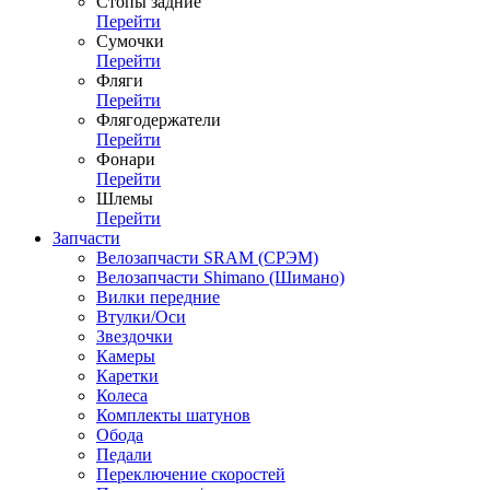
Стопы задние
Перейти
Сумочки
Перейти
Фляги
Перейти
Флягодержатели
Перейти
Фонари
Перейти
Шлемы
Перейти
Запчасти
Велозапчасти SRAM (СРЭМ)
Велозапчасти Shimano (Шимано)
Вилки передние
Втулки/Оси
Звездочки
Камеры
Каретки
Колеса
Комплекты шатунов
Обода
Педали
Переключение скоростей