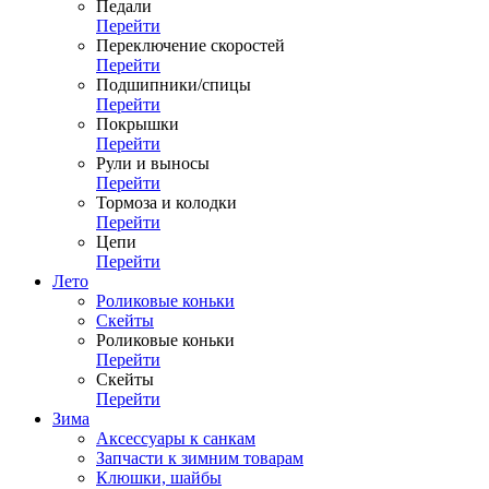
Педали
Перейти
Переключение скоростей
Перейти
Подшипники/спицы
Перейти
Покрышки
Перейти
Рули и выносы
Перейти
Тормоза и колодки
Перейти
Цепи
Перейти
Лето
Роликовые коньки
Скейты
Роликовые коньки
Перейти
Скейты
Перейти
Зима
Аксессуары к санкам
Запчасти к зимним товарам
Клюшки, шайбы