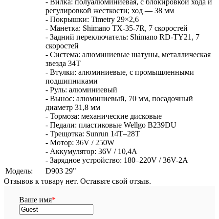
- Вилка: полуалюминиевая, с блокировкой хода и
регулировкой жесткости; ход — 38 мм
- Покрышки: Timetry 29×2,6
- Манетка: Shimano TX-35-7R, 7 скоростей
- Задний переключатель: Shimano RD-TY21, 7
скоростей
- Система: алюминиевые шатуны, металлическая
звезда 34T
- Втулки: алюминиевые, с промышленными
подшипниками
- Руль: алюминиевый
- Вынос: алюминиевый, 70 мм, посадочный
диаметр 31,8 мм
- Тормоза: механические дисковые
- Педали: пластиковые Wellgo B239DU
- Трещотка: Sunrun 14T–28T
- Мотор: 36V / 250W
- Аккумулятор: 36V / 10,4A
- Зарядное устройство: 180–220V / 36V-2A
Модель:
D903 29"
Отзывов к товару нет. Оставьте свой отзыв.
Ваше имя
*