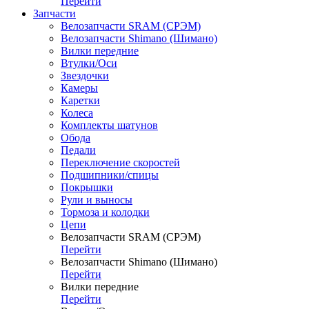
Перейти
Запчасти
Велозапчасти SRAM (СРЭМ)
Велозапчасти Shimano (Шимано)
Вилки передние
Втулки/Оси
Звездочки
Камеры
Каретки
Колеса
Комплекты шатунов
Обода
Педали
Переключение скоростей
Подшипники/спицы
Покрышки
Рули и выносы
Тормоза и колодки
Цепи
Велозапчасти SRAM (СРЭМ)
Перейти
Велозапчасти Shimano (Шимано)
Перейти
Вилки передние
Перейти