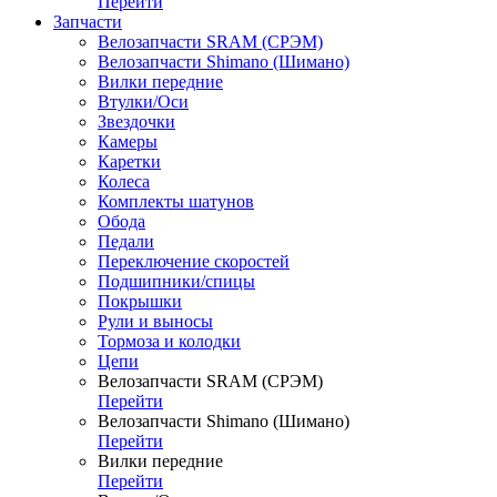
Перейти
Запчасти
Велозапчасти SRAM (СРЭМ)
Велозапчасти Shimano (Шимано)
Вилки передние
Втулки/Оси
Звездочки
Камеры
Каретки
Колеса
Комплекты шатунов
Обода
Педали
Переключение скоростей
Подшипники/спицы
Покрышки
Рули и выносы
Тормоза и колодки
Цепи
Велозапчасти SRAM (СРЭМ)
Перейти
Велозапчасти Shimano (Шимано)
Перейти
Вилки передние
Перейти