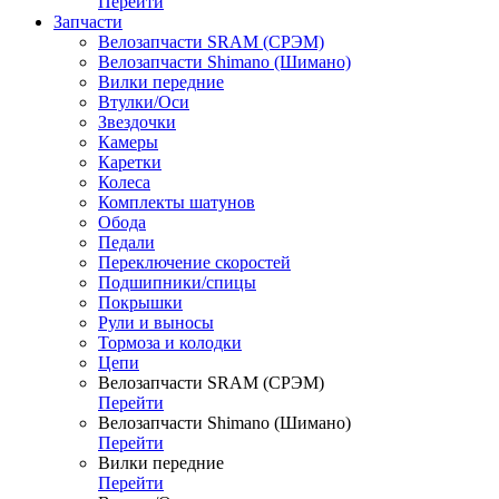
Перейти
Запчасти
Велозапчасти SRAM (СРЭМ)
Велозапчасти Shimano (Шимано)
Вилки передние
Втулки/Оси
Звездочки
Камеры
Каретки
Колеса
Комплекты шатунов
Обода
Педали
Переключение скоростей
Подшипники/спицы
Покрышки
Рули и выносы
Тормоза и колодки
Цепи
Велозапчасти SRAM (СРЭМ)
Перейти
Велозапчасти Shimano (Шимано)
Перейти
Вилки передние
Перейти