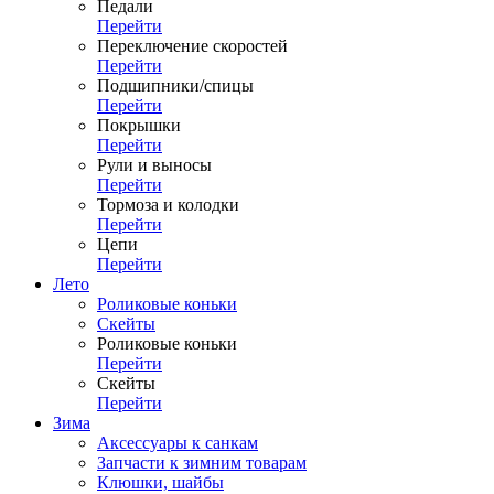
Педали
Перейти
Переключение скоростей
Перейти
Подшипники/спицы
Перейти
Покрышки
Перейти
Рули и выносы
Перейти
Тормоза и колодки
Перейти
Цепи
Перейти
Лето
Роликовые коньки
Скейты
Роликовые коньки
Перейти
Скейты
Перейти
Зима
Аксессуары к санкам
Запчасти к зимним товарам
Клюшки, шайбы