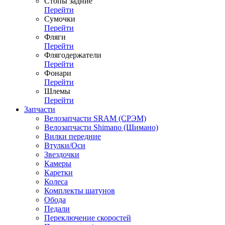
Стопы задние
Перейти
Сумочки
Перейти
Фляги
Перейти
Флягодержатели
Перейти
Фонари
Перейти
Шлемы
Перейти
Запчасти
Велозапчасти SRAM (СРЭМ)
Велозапчасти Shimano (Шимано)
Вилки передние
Втулки/Оси
Звездочки
Камеры
Каретки
Колеса
Комплекты шатунов
Обода
Педали
Переключение скоростей