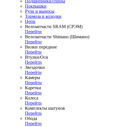
Подшипники/спицы
Покрышки
Рули и выносы
Тормоза и колодки
Цепи
Велозапчасти SRAM (СРЭМ)
Перейти
Велозапчасти Shimano (Шимано)
Перейти
Вилки передние
Перейти
Втулки/Оси
Перейти
Звездочки
Перейти
Камеры
Перейти
Каретки
Перейти
Колеса
Перейти
Комплекты шатунов
Перейти
Обода
Перейти