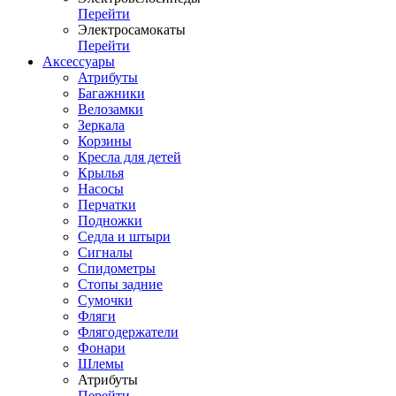
Перейти
Электросамокаты
Перейти
Аксессуары
Атрибуты
Багажники
Велозамки
Зеркала
Корзины
Кресла для детей
Крылья
Насосы
Перчатки
Подножки
Седла и штыри
Сигналы
Спидометры
Стопы задние
Сумочки
Фляги
Флягодержатели
Фонари
Шлемы
Атрибуты
Перейти