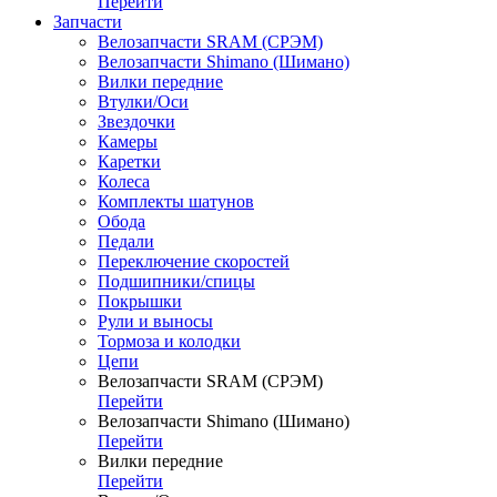
Перейти
Запчасти
Велозапчасти SRAM (СРЭМ)
Велозапчасти Shimano (Шимано)
Вилки передние
Втулки/Оси
Звездочки
Камеры
Каретки
Колеса
Комплекты шатунов
Обода
Педали
Переключение скоростей
Подшипники/спицы
Покрышки
Рули и выносы
Тормоза и колодки
Цепи
Велозапчасти SRAM (СРЭМ)
Перейти
Велозапчасти Shimano (Шимано)
Перейти
Вилки передние
Перейти