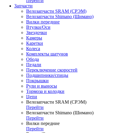
Перейти
Запчасти
Велозапчасти SRAM (СРЭМ)
Велозапчасти Shimano (Шимано)
Вилки передние
Втулки/Оси
Звездочки
Камеры
Каретки
Колеса
Комплекты шатунов
Обода
Педали
Переключение скоростей
Подшипники/спицы
Покрышки
Рули и выносы
Тормоза и колодки
Цепи
Велозапчасти SRAM (СРЭМ)
Перейти
Велозапчасти Shimano (Шимано)
Перейти
Вилки передние
Перейти