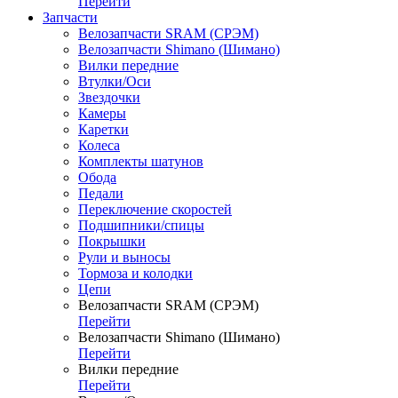
Перейти
Запчасти
Велозапчасти SRAM (СРЭМ)
Велозапчасти Shimano (Шимано)
Вилки передние
Втулки/Оси
Звездочки
Камеры
Каретки
Колеса
Комплекты шатунов
Обода
Педали
Переключение скоростей
Подшипники/спицы
Покрышки
Рули и выносы
Тормоза и колодки
Цепи
Велозапчасти SRAM (СРЭМ)
Перейти
Велозапчасти Shimano (Шимано)
Перейти
Вилки передние
Перейти