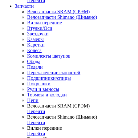
Перейти
Запчасти
Велозапчасти SRAM (СРЭМ)
Велозапчасти Shimano (Шимано)
Вилки передние
Втулки/Оси
Звездочки
Камеры
Каретки
Колеса
Комплекты шатунов
Обода
Педали
Переключение скоростей
Подшипники/спицы
Покрышки
Рули и выносы
Тормоза и колодки
Цепи
Велозапчасти SRAM (СРЭМ)
Перейти
Велозапчасти Shimano (Шимано)
Перейти
Вилки передние
Перейти