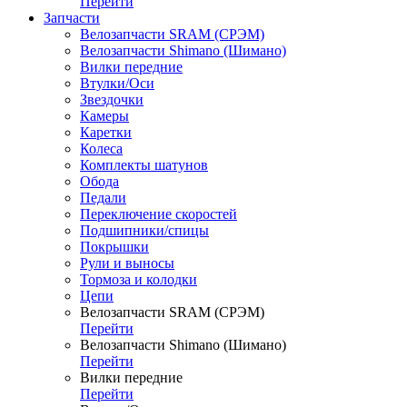
Перейти
Запчасти
Велозапчасти SRAM (СРЭМ)
Велозапчасти Shimano (Шимано)
Вилки передние
Втулки/Оси
Звездочки
Камеры
Каретки
Колеса
Комплекты шатунов
Обода
Педали
Переключение скоростей
Подшипники/спицы
Покрышки
Рули и выносы
Тормоза и колодки
Цепи
Велозапчасти SRAM (СРЭМ)
Перейти
Велозапчасти Shimano (Шимано)
Перейти
Вилки передние
Перейти