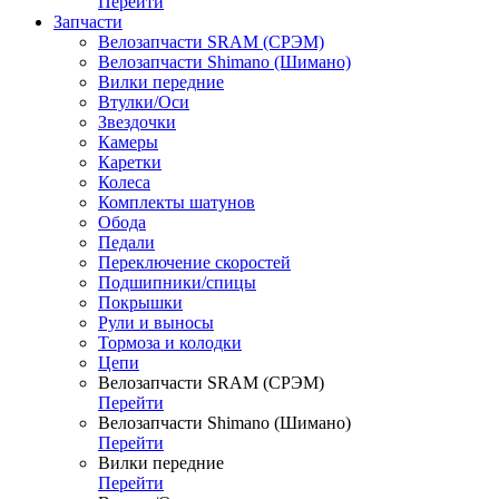
Перейти
Запчасти
Велозапчасти SRAM (СРЭМ)
Велозапчасти Shimano (Шимано)
Вилки передние
Втулки/Оси
Звездочки
Камеры
Каретки
Колеса
Комплекты шатунов
Обода
Педали
Переключение скоростей
Подшипники/спицы
Покрышки
Рули и выносы
Тормоза и колодки
Цепи
Велозапчасти SRAM (СРЭМ)
Перейти
Велозапчасти Shimano (Шимано)
Перейти
Вилки передние
Перейти