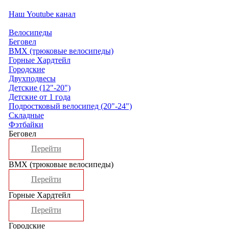
Наш Youtube канал
Велосипеды
Беговел
ВМХ (трюковые велосипеды)
Горные Хардтейл
Городские
Двухподвесы
Детские (12"-20")
Детские от 1 года
Подростковый велосипед (20"-24")
Складные
Фэтбайки
Беговел
Перейти
ВМХ (трюковые велосипеды)
Перейти
Горные Хардтейл
Перейти
Городские