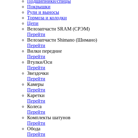
Подшипники/спицы
Покрышки
Рули и выносы
Тормоза и колодки
Цепи
Велозапчасти SRAM (СРЭМ)
Перейти
Велозапчасти Shimano (Шимано)
Перейти
Вилки передние
Перейти
Втулки/Оси
Перейти
Звездочки
Перейти
Камеры
Перейти
Каретки
Перейти
Колеса
Перейти
Комплекты шатунов
Перейти
Обода
Перейти