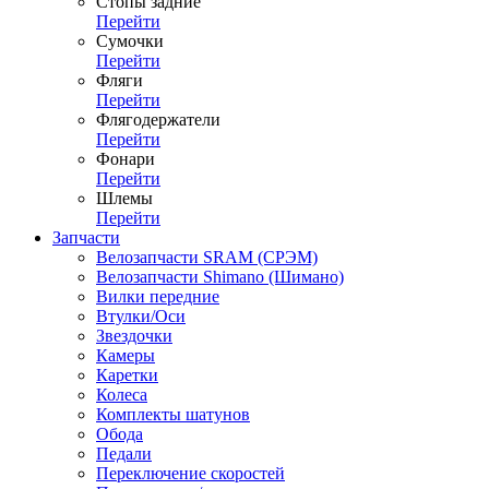
Стопы задние
Перейти
Сумочки
Перейти
Фляги
Перейти
Флягодержатели
Перейти
Фонари
Перейти
Шлемы
Перейти
Запчасти
Велозапчасти SRAM (СРЭМ)
Велозапчасти Shimano (Шимано)
Вилки передние
Втулки/Оси
Звездочки
Камеры
Каретки
Колеса
Комплекты шатунов
Обода
Педали
Переключение скоростей