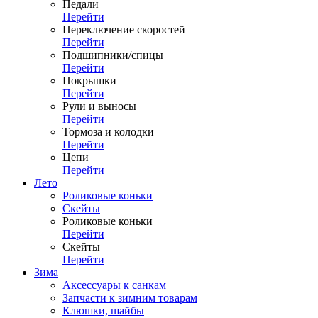
Педали
Перейти
Переключение скоростей
Перейти
Подшипники/спицы
Перейти
Покрышки
Перейти
Рули и выносы
Перейти
Тормоза и колодки
Перейти
Цепи
Перейти
Лето
Роликовые коньки
Скейты
Роликовые коньки
Перейти
Скейты
Перейти
Зима
Аксессуары к санкам
Запчасти к зимним товарам
Клюшки, шайбы