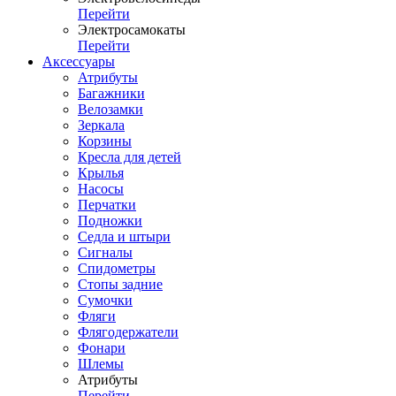
Перейти
Электросамокаты
Перейти
Аксессуары
Атрибуты
Багажники
Велозамки
Зеркала
Корзины
Кресла для детей
Крылья
Насосы
Перчатки
Подножки
Седла и штыри
Сигналы
Спидометры
Стопы задние
Сумочки
Фляги
Флягодержатели
Фонари
Шлемы
Атрибуты
Перейти