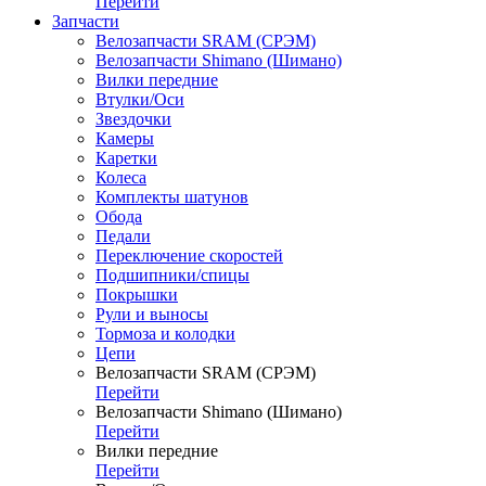
Перейти
Запчасти
Велозапчасти SRAM (СРЭМ)
Велозапчасти Shimano (Шимано)
Вилки передние
Втулки/Оси
Звездочки
Камеры
Каретки
Колеса
Комплекты шатунов
Обода
Педали
Переключение скоростей
Подшипники/спицы
Покрышки
Рули и выносы
Тормоза и колодки
Цепи
Велозапчасти SRAM (СРЭМ)
Перейти
Велозапчасти Shimano (Шимано)
Перейти
Вилки передние
Перейти