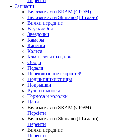
Перейти
Запчасти
Велозапчасти SRAM (СРЭМ)
Велозапчасти Shimano (Шимано)
Вилки передние
Втулки/Оси
Звездочки
Камеры
Каретки
Колеса
Комплекты шатунов
Обода
Педали
Переключение скоростей
Подшипники/спицы
Покрышки
Рули и выносы
Тормоза и колодки
Цепи
Велозапчасти SRAM (СРЭМ)
Перейти
Велозапчасти Shimano (Шимано)
Перейти
Вилки передние
Перейти