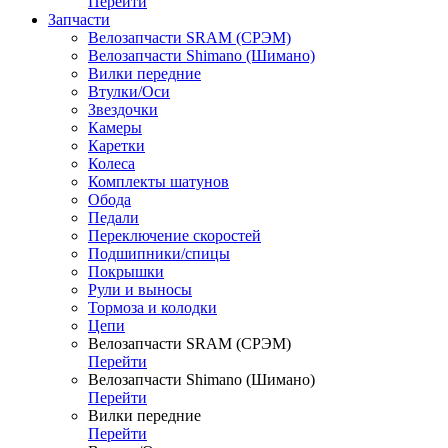
Перейти
Запчасти
Велозапчасти SRAM (СРЭМ)
Велозапчасти Shimano (Шимано)
Вилки передние
Втулки/Оси
Звездочки
Камеры
Каретки
Колеса
Комплекты шатунов
Обода
Педали
Переключение скоростей
Подшипники/спицы
Покрышки
Рули и выносы
Тормоза и колодки
Цепи
Велозапчасти SRAM (СРЭМ)
Перейти
Велозапчасти Shimano (Шимано)
Перейти
Вилки передние
Перейти