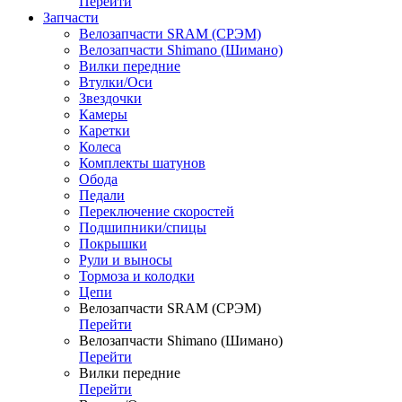
Перейти
Запчасти
Велозапчасти SRAM (СРЭМ)
Велозапчасти Shimano (Шимано)
Вилки передние
Втулки/Оси
Звездочки
Камеры
Каретки
Колеса
Комплекты шатунов
Обода
Педали
Переключение скоростей
Подшипники/спицы
Покрышки
Рули и выносы
Тормоза и колодки
Цепи
Велозапчасти SRAM (СРЭМ)
Перейти
Велозапчасти Shimano (Шимано)
Перейти
Вилки передние
Перейти