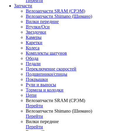
Перейти
Запчасти
Велозапчасти SRAM (СРЭМ)
Велозапчасти Shimano (Шимано)
Вилки передние
Втулки/Оси
Звездочки
Камеры
Каретки
Колеса
Комплекты шатунов
Обода
Педали
Переключение скоростей
Подшипники/спицы
Покрышки
Рули и выносы
Тормоза и колодки
Цепи
Велозапчасти SRAM (СРЭМ)
Перейти
Велозапчасти Shimano (Шимано)
Перейти
Вилки передние
Перейти