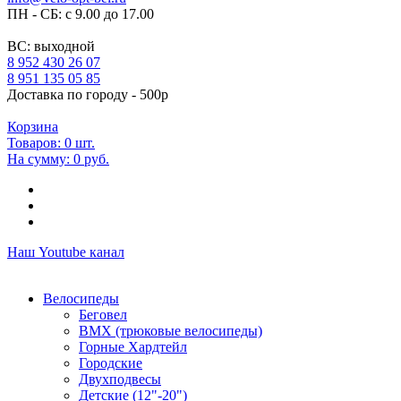
ПН - СБ: с 9.00 до 17.00
ВС: выходной
8 952 430 26 07
8 951 135 05 85
Доставка по городу - 500р
Корзина
Товаров:
0
шт.
На сумму:
0 руб.
Наш Youtube канал
Велосипеды
Беговел
ВМХ (трюковые велосипеды)
Горные Хардтейл
Городские
Двухподвесы
Детские (12"-20")