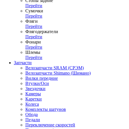
Стопы задние
Перейти
Сумочки
Перейти
Фляги
Перейти
Флягодержатели
Перейти
Фонари
Перейти
Шлемы
Перейти
Запчасти
Велозапчасти SRAM (СРЭМ)
Велозапчасти Shimano (Шимано)
Вилки передние
Втулки/Оси
Звездочки
Камеры
Каретки
Колеса
Комплекты шатунов
Обода
Педали
Переключение скоростей