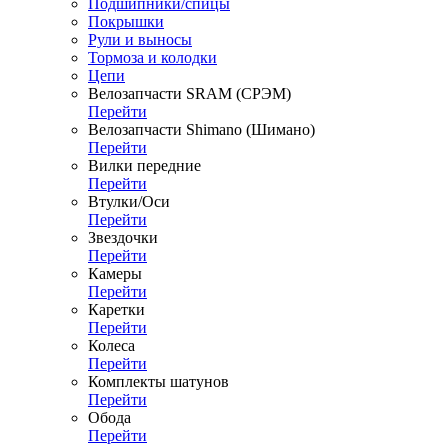
Подшипники/спицы
Покрышки
Рули и выносы
Тормоза и колодки
Цепи
Велозапчасти SRAM (СРЭМ)
Перейти
Велозапчасти Shimano (Шимано)
Перейти
Вилки передние
Перейти
Втулки/Оси
Перейти
Звездочки
Перейти
Камеры
Перейти
Каретки
Перейти
Колеса
Перейти
Комплекты шатунов
Перейти
Обода
Перейти