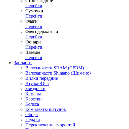
Стопы задние
Перейти
Сумочки
Перейти
Фляги
Перейти
Флягодержатели
Перейти
Фонари
Перейти
Шлемы
Перейти
Запчасти
Велозапчасти SRAM (СРЭМ)
Велозапчасти Shimano (Шимано)
Вилки передние
Втулки/Оси
Звездочки
Камеры
Каретки
Колеса
Комплекты шатунов
Обода
Педали
Переключение скоростей