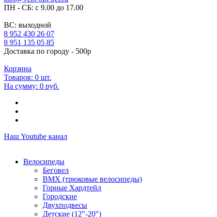
ПН - СБ: с 9.00 до 17.00
ВС: выходной
8 952 430 26 07
8 951 135 05 85
Доставка по городу - 500р
Корзина
Товаров:
0
шт.
На сумму:
0 руб.
Наш Youtube канал
Велосипеды
Беговел
ВМХ (трюковые велосипеды)
Горные Хардтейл
Городские
Двухподвесы
Детские (12"-20")