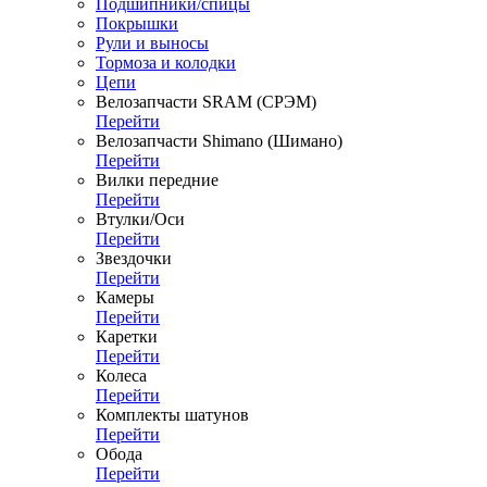
Подшипники/спицы
Покрышки
Рули и выносы
Тормоза и колодки
Цепи
Велозапчасти SRAM (СРЭМ)
Перейти
Велозапчасти Shimano (Шимано)
Перейти
Вилки передние
Перейти
Втулки/Оси
Перейти
Звездочки
Перейти
Камеры
Перейти
Каретки
Перейти
Колеса
Перейти
Комплекты шатунов
Перейти
Обода
Перейти