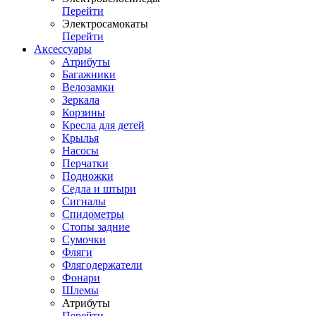
Перейти
Электросамокаты
Перейти
Аксессуары
Атрибуты
Багажники
Велозамки
Зеркала
Корзины
Кресла для детей
Крылья
Насосы
Перчатки
Подножки
Седла и штыри
Сигналы
Спидометры
Стопы задние
Сумочки
Фляги
Флягодержатели
Фонари
Шлемы
Атрибуты
Перейти