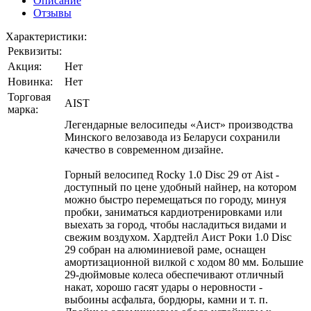
Описание
Отзывы
Характеристики:
Реквизиты:
Акция:
Нет
Новинка:
Нет
Торговая
AIST
марка:
Легендарные велосипеды «Аист» производства
Минского велозавода из Беларуси сохранили
качество в современном дизайне.
Горный велосипед Rocky 1.0 Disc 29 от Aist -
доступный по цене удобный найнер, на котором
можно быстро перемещаться по городу, минуя
пробки, заниматься кардиотренировками или
выехать за город, чтобы насладиться видами и
свежим воздухом. Хардтейл Аист Роки 1.0 Disc
29 собран на алюминиевой раме, оснащен
амортизационной вилкой с ходом 80 мм. Большие
29-дюймовые колеса обеспечивают отличный
накат, хорошо гасят удары о неровности -
выбоины асфальта, бордюры, камни и т. п.