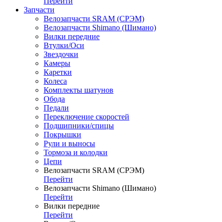
Перейти
Запчасти
Велозапчасти SRAM (СРЭМ)
Велозапчасти Shimano (Шимано)
Вилки передние
Втулки/Оси
Звездочки
Камеры
Каретки
Колеса
Комплекты шатунов
Обода
Педали
Переключение скоростей
Подшипники/спицы
Покрышки
Рули и выносы
Тормоза и колодки
Цепи
Велозапчасти SRAM (СРЭМ)
Перейти
Велозапчасти Shimano (Шимано)
Перейти
Вилки передние
Перейти