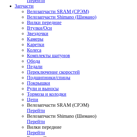
Перейти
Запчасти
Велозапчасти SRAM (СРЭМ)
Велозапчасти Shimano (Шимано)
Вилки передние
Втулки/Оси
Звездочки
Камеры
Каретки
Колеса
Комплекты шатунов
Обода
Педали
Переключение скоростей
Подшипники/спицы
Покрышки
Рули и выносы
Тормоза и колодки
Цепи
Велозапчасти SRAM (СРЭМ)
Перейти
Велозапчасти Shimano (Шимано)
Перейти
Вилки передние
Перейти