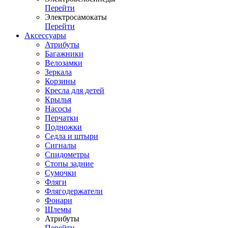
Перейти
Электросамокаты
Перейти
Аксессуары
Атрибуты
Багажники
Велозамки
Зеркала
Корзины
Кресла для детей
Крылья
Насосы
Перчатки
Подножки
Седла и штыри
Сигналы
Спидометры
Стопы задние
Сумочки
Фляги
Флягодержатели
Фонари
Шлемы
Атрибуты
Перейти