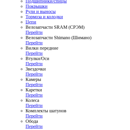
Подшипники/спицы
Покрышки
Рули и выносы
Тормоза и колодки
Цепи
Велозапчасти SRAM (СРЭМ)
Перейти
Велозапчасти Shimano (Шимано)
Перейти
Вилки передние
Перейти
Втулки/Оси
Перейти
Звездочки
Перейти
Камеры
Перейти
Каретки
Перейти
Колеса
Перейти
Комплекты шатунов
Перейти
Обода
Перейти