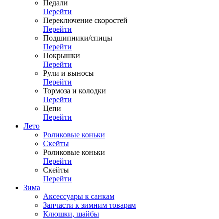
Педали
Перейти
Переключение скоростей
Перейти
Подшипники/спицы
Перейти
Покрышки
Перейти
Рули и выносы
Перейти
Тормоза и колодки
Перейти
Цепи
Перейти
Лето
Роликовые коньки
Скейты
Роликовые коньки
Перейти
Скейты
Перейти
Зима
Аксессуары к санкам
Запчасти к зимним товарам
Клюшки, шайбы