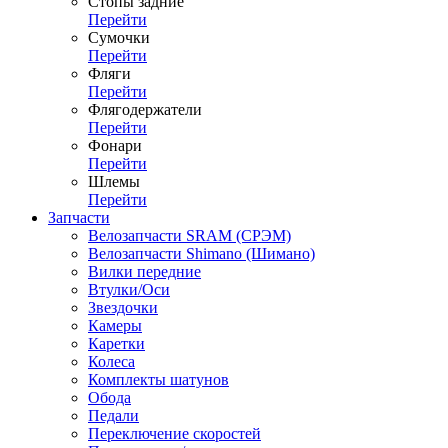
Стопы задние
Перейти
Сумочки
Перейти
Фляги
Перейти
Флягодержатели
Перейти
Фонари
Перейти
Шлемы
Перейти
Запчасти
Велозапчасти SRAM (СРЭМ)
Велозапчасти Shimano (Шимано)
Вилки передние
Втулки/Оси
Звездочки
Камеры
Каретки
Колеса
Комплекты шатунов
Обода
Педали
Переключение скоростей