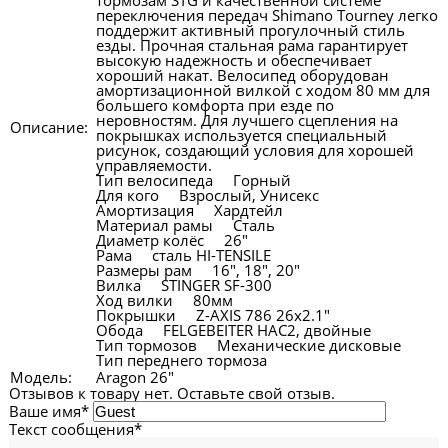
переключения передач Shimano Tourney легко
поддержит активный прогулочный стиль
езды. Прочная стальная рама гарантирует
высокую надежность и обеспечивает
хороший накат. Велосипед оборудован
амортизационной вилкой с ходом 80 мм для
большего комфорта при езде по
неровностям. Для лучшего сцепления на
Описание:
покрышках используется специальный
рисунок, создающий условия для хорошей
управляемости.
Тип велосипеда Горный
Для кого Взрослый, Унисекс
Амортизация Хардтейл
Материал рамы Сталь
Диаметр колёс 26"
Рама сталь HI-TENSILE
Размеры рам 16", 18", 20"
Вилка STINGER SF-300
Ход вилки 80мм
Покрышки Z-AXIS 786 26x2.1"
Обода FELGEBEITER HAC2, двойные
Тип тормозов Механические дисковые
Тип переднего тормоза
Модель:
Aragon 26"
Отзывов к товару нет. Оставьте свой отзыв.
Ваше имя
*
Текст сообщения
*