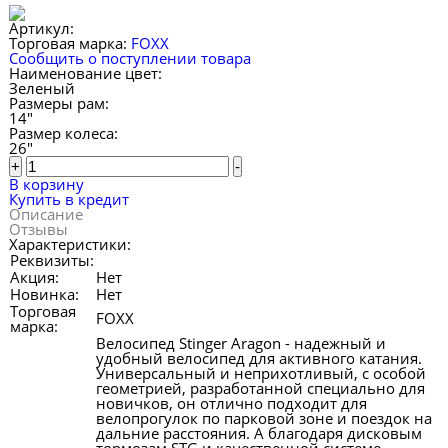
Артикул:
Торговая марка:
FOXX
Сообщить о поступлении товара
Наименование цвет:
Зеленый
Размеры рам:
14"
Размер колеса:
26"
+
-
В корзину
Купить в кредит
Описание
Отзывы
Характеристики:
Реквизиты:
Акция:
Нет
Новинка:
Нет
Торговая
FOXX
марка:
Велосипед Stinger Aragon - надежный и
удобный велосипед для активного катания.
Универсальный и неприхотливый, с особой
геометрией, разработанной специально для
новичков, он отлично подходит для
велопрогулок по парковой зоне и поездок на
дальние расстояния. А благодаря дисковым
тормозам STG и качественной системе