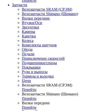
Перейти
Запчасти
Велозапчасти SRAM (СРЭМ)
Велозапчасти Shimano (Шимано)
Вилки передние
Втулки/Оси
Звездочки
Камеры
Каретки
Колеса
Комплекты шатунов
Обода
Педали
Переключение скоростей
Подшипники/спицы
Покрышки
Рули и выносы
Тормоза и колодки
Цепи
Велозапчасти SRAM (СРЭМ)
Перейти
Велозапчасти Shimano (Шимано)
Перейти
Вилки передние
Перейти