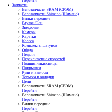
Перейти
Запчасти
Велозапчасти SRAM (СРЭМ)
Велозапчасти Shimano (Шимано)
Вилки передние
Втулки/Оси
Звездочки
Камеры
Каретки
Колеса
Комплекты шатунов
Обода
Педали
Переключение скоростей
Подшипники/спицы
Покрышки
Рули и выносы
Тормоза и колодки
Цепи
Велозапчасти SRAM (СРЭМ)
Перейти
Велозапчасти Shimano (Шимано)
Перейти
Вилки передние
Перейти