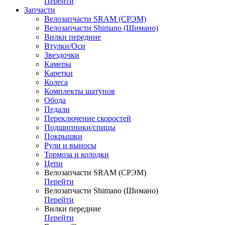
Перейти
Запчасти
Велозапчасти SRAM (СРЭМ)
Велозапчасти Shimano (Шимано)
Вилки передние
Втулки/Оси
Звездочки
Камеры
Каретки
Колеса
Комплекты шатунов
Обода
Педали
Переключение скоростей
Подшипники/спицы
Покрышки
Рули и выносы
Тормоза и колодки
Цепи
Велозапчасти SRAM (СРЭМ)
Перейти
Велозапчасти Shimano (Шимано)
Перейти
Вилки передние
Перейти