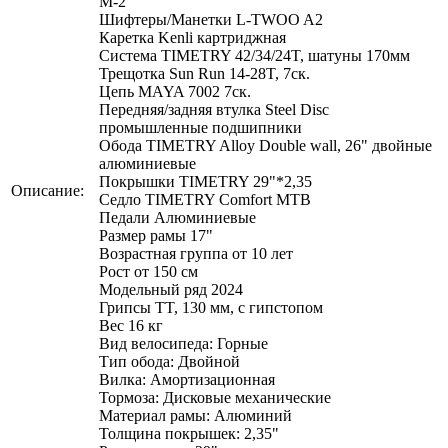
M-2
Шифтеры/Манетки L-TWOO A2
Каретка Kenli картриджная
Система TIMETRY 42/34/24T, шатуны 170мм
Трещотка Sun Run 14-28T, 7ск.
Цепь MAYA 7002 7ск.
Передняя/задняя втулка Steel Disc
промышленные подшипники
Обода TIMETRY Alloy Double wall, 26" двойные
алюминиевые
Покрышки TIMETRY 29"*2,35
Описание:
Седло TIMETRY Comfort MTB
Педали Алюминиевые
Размер рамы 17"
Возрастная группа от 10 лет
Рост от 150 см
Модельный ряд 2024
Грипсы TT, 130 мм, с гипстопом
Вес 16 кг
Вид велосипеда: Горные
Тип обода: Двойной
Вилка: Амортизационная
Тормоза: Дисковые механические
Материал рамы: Алюминий
Толщина покрышек: 2,35"