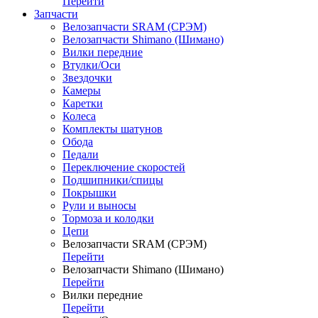
Перейти
Запчасти
Велозапчасти SRAM (СРЭМ)
Велозапчасти Shimano (Шимано)
Вилки передние
Втулки/Оси
Звездочки
Камеры
Каретки
Колеса
Комплекты шатунов
Обода
Педали
Переключение скоростей
Подшипники/спицы
Покрышки
Рули и выносы
Тормоза и колодки
Цепи
Велозапчасти SRAM (СРЭМ)
Перейти
Велозапчасти Shimano (Шимано)
Перейти
Вилки передние
Перейти