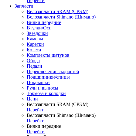
Перейти
Запчасти
Велозапчасти SRAM (СРЭМ)
Велозапчасти Shimano (Шимано)
Вилки передние
Втулки/Оси
Звездочки
Камеры
Каретки
Колеса
Комплекты шатунов
Обода
Педали
Переключение скоростей
Подшипники/спицы
Покрышки
Рули и выносы
Тормоза и колодки
Цепи
Велозапчасти SRAM (СРЭМ)
Перейти
Велозапчасти Shimano (Шимано)
Перейти
Вилки передние
Перейти