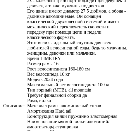
2х - колесный транспорт подходит для девушек и
девочек, а также мужчин - подростков.
Его шины имеют диаметр 27.5 дюймов, а обода -
двойные алюминиевые. Он оснащен
классической двухколесной системой и имеет
механический переключатель скорости и
передачу при помощи цепи и педали
классического формата.
Этот велик - идеальный спутник для всех
любителей велосипедной езды, будь то мужчины,
женщины, девочки или мальчики.
Бренд TIMETRY
Размер рамы 16"
Рост велосипедиста 160-180 см
Вес велосипеда 16 кг
Модель 2024 года
Максимальный вес велосипедиста 100 кг
Тип горный (MTB), all mountain
Требует финальной сборки да
Рама, вилка
Описание:
Материал рамы алюминиевый сплав
Амортизация Hard tail
Конструкция вилки пружинно-эластомерная
Наименование мягкой вилки алюминий/
амортизатор/регулировка