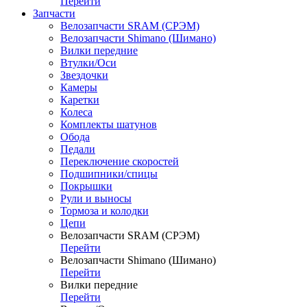
Перейти
Запчасти
Велозапчасти SRAM (СРЭМ)
Велозапчасти Shimano (Шимано)
Вилки передние
Втулки/Оси
Звездочки
Камеры
Каретки
Колеса
Комплекты шатунов
Обода
Педали
Переключение скоростей
Подшипники/спицы
Покрышки
Рули и выносы
Тормоза и колодки
Цепи
Велозапчасти SRAM (СРЭМ)
Перейти
Велозапчасти Shimano (Шимано)
Перейти
Вилки передние
Перейти