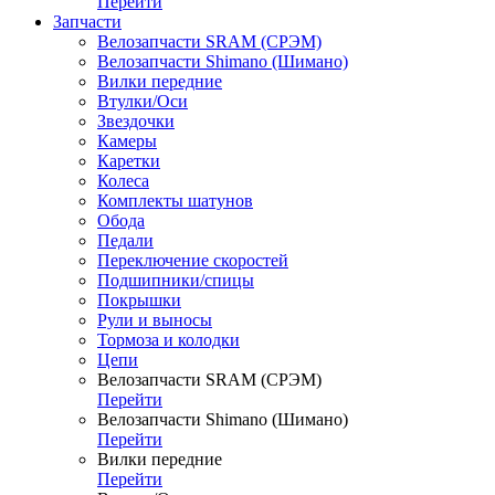
Перейти
Запчасти
Велозапчасти SRAM (СРЭМ)
Велозапчасти Shimano (Шимано)
Вилки передние
Втулки/Оси
Звездочки
Камеры
Каретки
Колеса
Комплекты шатунов
Обода
Педали
Переключение скоростей
Подшипники/спицы
Покрышки
Рули и выносы
Тормоза и колодки
Цепи
Велозапчасти SRAM (СРЭМ)
Перейти
Велозапчасти Shimano (Шимано)
Перейти
Вилки передние
Перейти