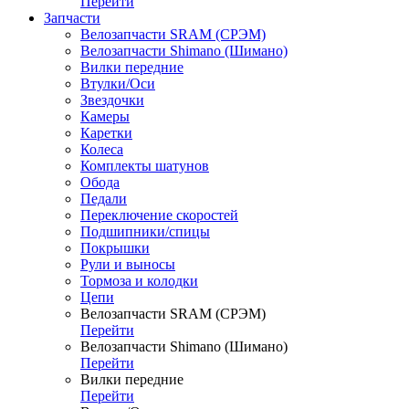
Перейти
Запчасти
Велозапчасти SRAM (СРЭМ)
Велозапчасти Shimano (Шимано)
Вилки передние
Втулки/Оси
Звездочки
Камеры
Каретки
Колеса
Комплекты шатунов
Обода
Педали
Переключение скоростей
Подшипники/спицы
Покрышки
Рули и выносы
Тормоза и колодки
Цепи
Велозапчасти SRAM (СРЭМ)
Перейти
Велозапчасти Shimano (Шимано)
Перейти
Вилки передние
Перейти