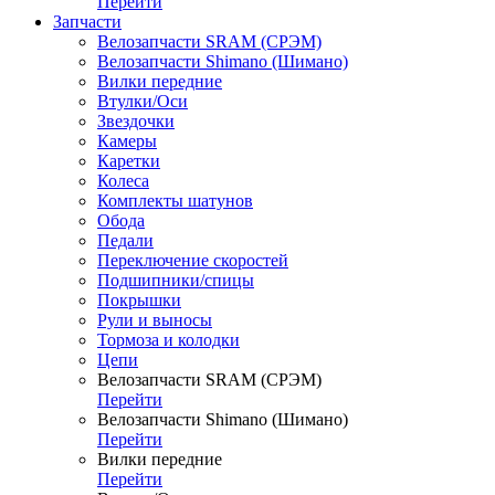
Перейти
Запчасти
Велозапчасти SRAM (СРЭМ)
Велозапчасти Shimano (Шимано)
Вилки передние
Втулки/Оси
Звездочки
Камеры
Каретки
Колеса
Комплекты шатунов
Обода
Педали
Переключение скоростей
Подшипники/спицы
Покрышки
Рули и выносы
Тормоза и колодки
Цепи
Велозапчасти SRAM (СРЭМ)
Перейти
Велозапчасти Shimano (Шимано)
Перейти
Вилки передние
Перейти