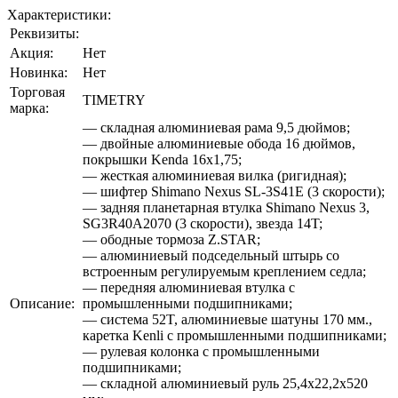
Характеристики:
Реквизиты:
Акция:
Нет
Новинка:
Нет
Торговая
TIMETRY
марка:
— складная алюминиевая рама 9,5 дюймов;
— двойные алюминиевые обода 16 дюймов,
покрышки Kenda 16х1,75;
— жесткая алюминиевая вилка (ригидная);
— шифтер Shimano Nexus SL-3S41E (3 скорости);
— задняя планетарная втулка Shimano Nexus 3,
SG3R40A2070 (3 скорости), звезда 14T;
— ободные тормоза Z.STAR;
— алюминиевый подседельный штырь со
встроенным регулируемым креплением седла;
— передняя алюминиевая втулка с
Описание:
промышленными подшипниками;
— система 52T, алюминиевые шатуны 170 мм.,
каретка Kenli c промышленными подшипниками;
— рулевая колонка с промышленными
подшипниками;
— складной алюминиевый руль 25,4х22,2х520