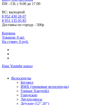
ПН - СБ: с 9.00 до 17.00
ВС: выходной
8 952 430 26 07
8 951 135 05 85
Доставка по городу - 500р
Корзина
Товаров:
0
шт.
На сумму:
0 руб.
Наш Youtube канал
Велосипеды
Беговел
ВМХ (трюковые велосипеды)
Горные Хардтейл
Городские
Двухподвесы
Детские (12"-20")