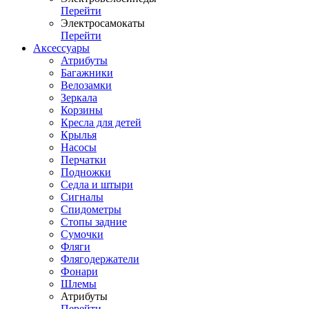
Перейти
Электросамокаты
Перейти
Аксессуары
Атрибуты
Багажники
Велозамки
Зеркала
Корзины
Кресла для детей
Крылья
Насосы
Перчатки
Подножки
Седла и штыри
Сигналы
Спидометры
Стопы задние
Сумочки
Фляги
Флягодержатели
Фонари
Шлемы
Атрибуты
Перейти