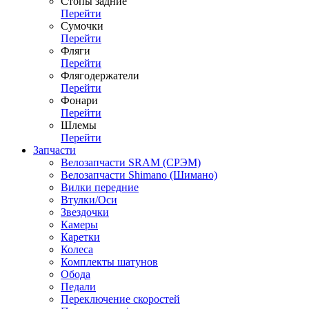
Стопы задние
Перейти
Сумочки
Перейти
Фляги
Перейти
Флягодержатели
Перейти
Фонари
Перейти
Шлемы
Перейти
Запчасти
Велозапчасти SRAM (СРЭМ)
Велозапчасти Shimano (Шимано)
Вилки передние
Втулки/Оси
Звездочки
Камеры
Каретки
Колеса
Комплекты шатунов
Обода
Педали
Переключение скоростей