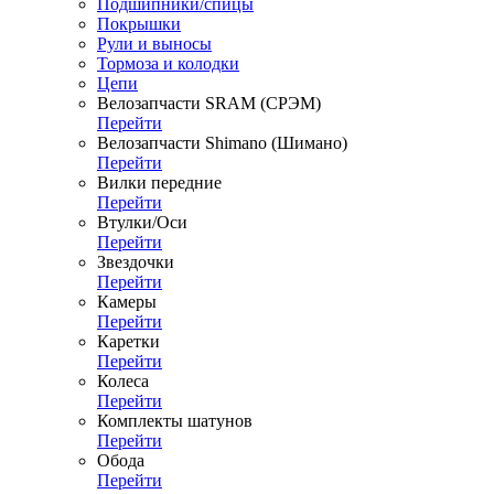
Подшипники/спицы
Покрышки
Рули и выносы
Тормоза и колодки
Цепи
Велозапчасти SRAM (СРЭМ)
Перейти
Велозапчасти Shimano (Шимано)
Перейти
Вилки передние
Перейти
Втулки/Оси
Перейти
Звездочки
Перейти
Камеры
Перейти
Каретки
Перейти
Колеса
Перейти
Комплекты шатунов
Перейти
Обода
Перейти