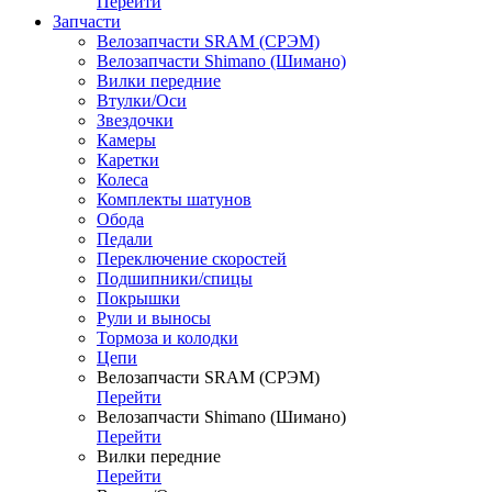
Перейти
Запчасти
Велозапчасти SRAM (СРЭМ)
Велозапчасти Shimano (Шимано)
Вилки передние
Втулки/Оси
Звездочки
Камеры
Каретки
Колеса
Комплекты шатунов
Обода
Педали
Переключение скоростей
Подшипники/спицы
Покрышки
Рули и выносы
Тормоза и колодки
Цепи
Велозапчасти SRAM (СРЭМ)
Перейти
Велозапчасти Shimano (Шимано)
Перейти
Вилки передние
Перейти